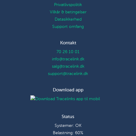
Privatlivspolitik
Vilkår & betingelser
Datasikkerhed
Support omfang
Kontakt
70 26 10 01
info@tracelink.dk
salg@tracelink.dk
support@tracelink.dk
Download app
Status
Systemer: OK
Belastning: 60%