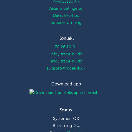
Privatlivspolitik
Vilkår & betingelser
Datasikkerhed
Support omfang
Kontakt
70 26 10 01
info@tracelink.dk
salg@tracelink.dk
support@tracelink.dk
Download app
Status
Systemer: OK
Belastning: 2%