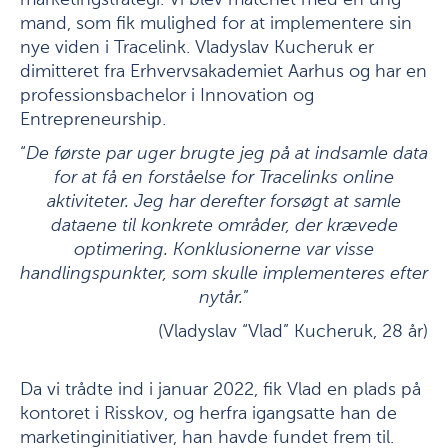
marketingstrategi. Vi blev matchet med en ung
mand, som fik mulighed for at implementere sin
nye viden i Tracelink. Vladyslav Kucheruk er
dimitteret fra Erhvervsakademiet Aarhus og har en
professionsbachelor i Innovation og
Entrepreneurship.
“
De første par uger brugte jeg på at indsamle data
for at få en forståelse for Tracelinks online
aktiviteter. Jeg har derefter forsøgt at samle
dataene til konkrete områder, der krævede
optimering. Konklusionerne var visse
handlingspunkter, som skulle implementeres efter
nytår.
”
(Vladyslav “Vlad” Kucheruk, 28 år)
Da vi trådte ind i januar 2022, fik Vlad en plads på
kontoret i Risskov, og herfra igangsatte han de
marketinginitiativer, han havde fundet frem til.