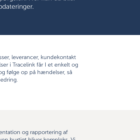
pdateringer.
esser, leverancer, kundekontakt
r i Tracelink får I et enkelt og
e og følge op på hændelser, så
bedring.
entation og rapportering af