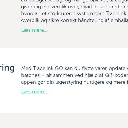
emballageforbrug, og mange oplever, at opgave
giver dig et overblik over, hvad de ændrede re
hvordan et struktureret system som Tracelink
overblik og sikre korrekt håndtering af emball
Læs mere...
ring
Med Tracelink GO kan du flytte varer, opdatere
batches – alt sammen ved hjælp af QR-koder.
appen gør din lagerstyring hurtigere og mere f
Læs mere...