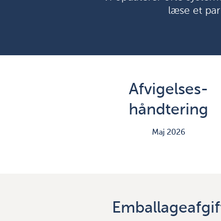
læse et par
Afvigelses-
håndtering
Maj 2026
Emballageafgif