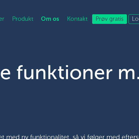
er
Produkt
Om os
Kontakt
Prøv gratis
Lo
e funktioner m
t med ny funktionalitet, så vi følger med efters