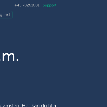
+45 70261001
Support
g ind
.m.
pørgslen. Her kan du bl.a.