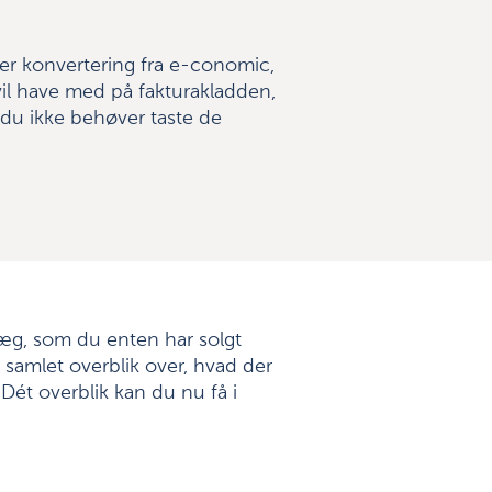
efter konvertering fra e-conomic,
vil have med på fakturakladden,
 du ikke behøver taste de
æg, som du enten har solgt
 et samlet overblik over, hvad der
 Dét overblik kan du nu få i