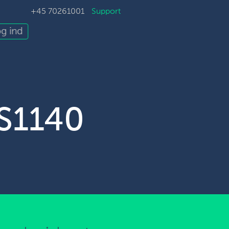
+45 70261001
Support
g ind
S1140