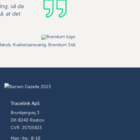
ring, så da
å, at det
Jakob, Kvalitetsansvarlig, Brøndum Stål
Tracelink ApS
Brunbjergvej 3
DK-8240 Risskov
CVR: 25705823
Man.-fre.: 8-16