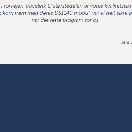
i forvejen Tracelink til størstedelen af vores kvalitetssik
k kom frem med deres DS1140 modul, var vi helt sikre p
var det rette program for os.
Jens 