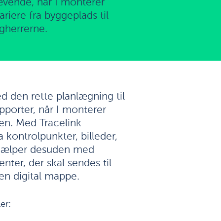
vende, når I monterer
iere fra byggeplads til
ygherrerne.
ed den rette planlægning til
pporter, når I monterer
en. Med Tracelink
a kontrolpunkter, billeder,
hjælper desuden med
ter, der skal sendes til
en digital mappe.
er: