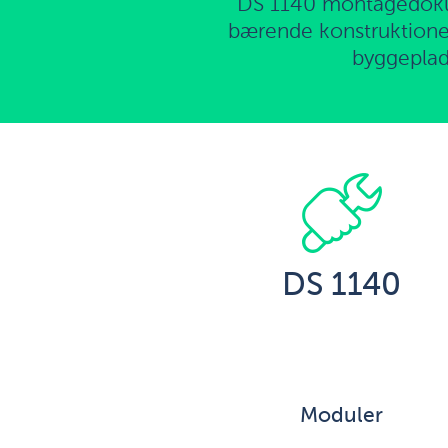
DS 1140 montagedokum
bærende konstruktioner
byggeplads
DS 1140
Moduler