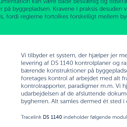
entation kan være både besværlig og tidskræ
 på byggepladsen. Kravene i praksis desuden var
, fordi reglerne fortolkes forskelligt mellem b
Vi tilbyder et system, der hjælper jer m
levering af DS 1140 kontrolplaner og ra
bærende konstruktioner på byggeplads
foretages kontrol af arbejdet med alt fr
kontrolrapporter, paradigmer m.m. Vi 
udarbejdelsen af de afsluttende dokumen
bygherren. Alt samles dermed ét sted i 
Tracelink
DS 1140
indeholder følgende modul