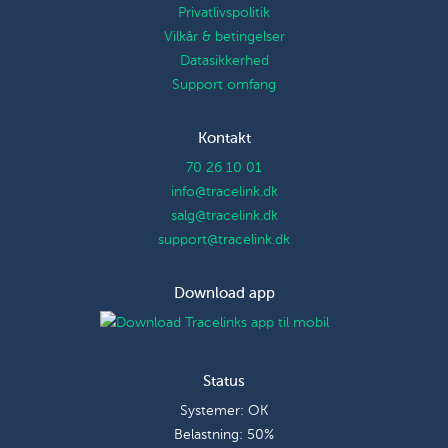
Privatlivspolitik
Vilkår & betingelser
Datasikkerhed
Support omfang
Kontakt
70 26 10 01
info@tracelink.dk
salg@tracelink.dk
support@tracelink.dk
Download app
Status
Systemer: OK
Belastning: 50%