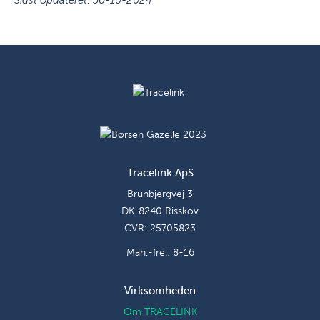
Sidst opdateret: 30-10-2024
Tracelink ApS
Brunbjergvej 3
DK-8240 Risskov
CVR: 25705823
Man.-fre.: 8-16
Virksomheden
Om TRACELINK